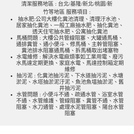
清潔服務地區 : 台北/基隆/新北/桃園/新
竹等地區 服務項目 :
抽水肥:公司大樓化糞池清理、清理汙水池、
居家抽化糞池、一般工廠抽水肥、抽化糞池、
透天住宅抽水肥、公寓抽化糞池
馬桶問題 : 大樓公共管線阻塞、大罐通馬桶、
通排糞管、通小便斗、修馬桶、主幹管阻塞、
糞池排水阻塞通馬桶、拆馬桶取出堵塞物
水電維修 : 解決水電麻煩事如工業用電、廢污
水馬達定期更換、家庭水電、馬達控制箱定期
維修
抽污泥 : 化糞池抽污泥、下水道抽污泥、水塘
淤泥、水塔抽淤泥汙泥、魚池魚塭抽淤泥、舊
井抽污泥
水管問題 : 小便斗不通、疏通水管、浴室水管
不通、水管維護、管線阻塞、糞管不通、水管
阻塞、水刀通管、處理水泥管阻塞、陽台水管
阻塞