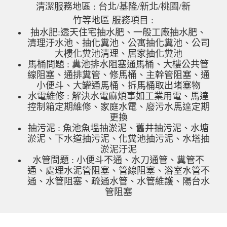
清潔服務地區 : 台北/基隆/新北/桃園/新
竹等地區 服務項目 :
抽水肥:透天住宅抽水肥、一般工廠抽水肥、
清理汙水池、抽化糞池、公寓抽化糞池、公司
大樓化糞池清理、居家抽化糞池
馬桶問題 : 糞池排水阻塞通馬桶、大樓公共管
線阻塞、通排糞管、修馬桶、主幹管阻塞、通
小便斗、大罐通馬桶、拆馬桶取出堵塞物
水電維修 : 解決水電麻煩事如工業用電、馬達
控制箱定期維修、家庭水電、廢污水馬達定期
更換
抽污泥 : 魚池魚塭抽淤泥、舊井抽污泥、水塘
淤泥、下水道抽污泥、化糞池抽污泥、水塔抽
淤泥汙泥
水管問題 : 小便斗不通、水刀通管、糞管不
通、處理水泥管阻塞、管線阻塞、浴室水管不
通、水管阻塞、疏通水管、水管維護、陽台水
管阻塞