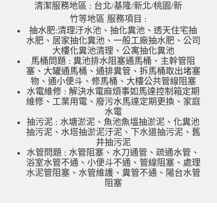
清潔服務地區 : 台北/基隆/新北/桃園/新
竹等地區 服務項目 :
抽水肥:清理汙水池、抽化糞池、透天住宅抽
水肥、居家抽化糞池、一般工廠抽水肥、公司
大樓化糞池清理、公寓抽化糞池
馬桶問題 : 糞池排水阻塞通馬桶、主幹管阻
塞、大罐通馬桶、通排糞管、拆馬桶取出堵塞
物、通小便斗、修馬桶、大樓公共管線阻塞
水電維修 : 解決水電麻煩事如馬達控制箱定期
維修、工業用電、廢污水馬達定期更換、家庭
水電
抽污泥 : 水塘淤泥、魚池魚塭抽淤泥、化糞池
抽污泥、水塔抽淤泥汙泥、下水道抽污泥、舊
井抽污泥
水管問題 : 水管阻塞、水刀通管、疏通水管、
浴室水管不通、小便斗不通、管線阻塞、處理
水泥管阻塞、水管維護、糞管不通、陽台水管
阻塞