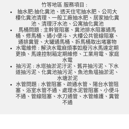
竹等地區 服務項目 :
抽水肥:抽化糞池、透天住宅抽水肥、公司大
樓化糞池清理、一般工廠抽水肥、居家抽化糞
池、清理汙水池、公寓抽化糞池
馬桶問題 : 主幹管阻塞、糞池排水阻塞通馬
桶、修馬桶、通小便斗、大樓公共管線阻塞、
通排糞管、大罐通馬桶、拆馬桶取出堵塞物
水電維修 : 解決水電麻煩事如廢污水馬達定期
更換、馬達控制箱定期維修、工業用電、家庭
水電
抽污泥 : 水塔抽淤泥汙泥、舊井抽污泥、下水
道抽污泥、化糞池抽污泥、魚池魚塭抽淤泥、
水塘淤泥
水管問題 : 水管阻塞、疏通水管、陽台水管阻
塞、浴室水管不通、處理水泥管阻塞、小便斗
不通、管線阻塞、水刀通管、水管維護、糞管
不通