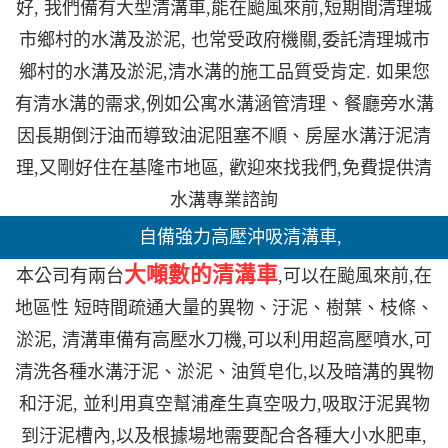
好, 我們備有大型清溝車,能在颱風來前,短期間清理城
市鄉村的水溝及淤泥, 也常受政府機關,委託清理城市
鄉村的水溝及淤泥,清水溝的施工品質受肯定. 如果您
有清水溝的需求,例如公寓水溝涵管清理、餐廳旁水溝
因長期倒汙油而導致油泥阻塞不順、房屋水溝汙泥清
理,又剛好住在基隆市地區, 歡迎來找我們,免費提供清
水溝專業諮詢
自備強力高壓沖吸清溝車,
大噸數的清溝車
本公司有兩台
,可以在颱風來前,在
地區性 短時間疏通大量的異物、汙泥、樹葉、枝條、
淤泥, 清溝車備有高壓水刀機,可以利用超高壓噴水,可
清洗各種水溝汙泥、淤泥、油質皂化,以及暗溝的異物
和汙泥, 並利用真空幫浦產生真空吸力,吸取汙泥異物
到汙泥槽內,以及根據場地需要配合各種大小水肥車,