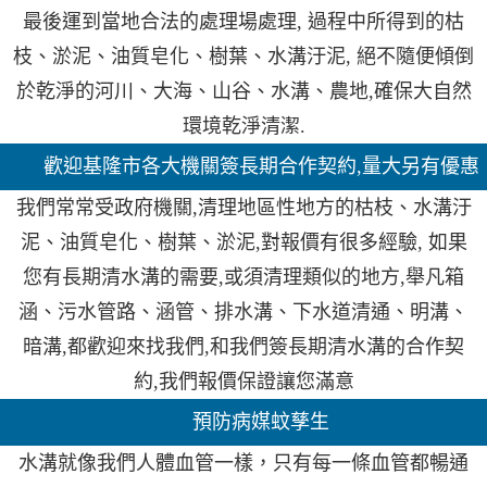
最後運到當地合法的處理場處理, 過程中所得到的枯
枝、淤泥、油質皂化、樹葉、水溝汙泥, 絕不隨便傾倒
於乾淨的河川、大海、山谷、水溝、農地,確保大自然
環境乾淨清潔.
歡迎基隆市各大機關簽長期合作契約,量大另有優惠
我們常常受政府機關,清理地區性地方的枯枝、水溝汙
泥、油質皂化、樹葉、淤泥,對報價有很多經驗, 如果
您有長期清水溝的需要,或須清理類似的地方,舉凡箱
涵、污水管路、涵管、排水溝、下水道清通、明溝、
暗溝,都歡迎來找我們,和我們簽長期清水溝的合作契
約,我們報價保證讓您滿意
預防病媒蚊孳生
水溝就像我們人體血管一樣，只有每一條血管都暢通