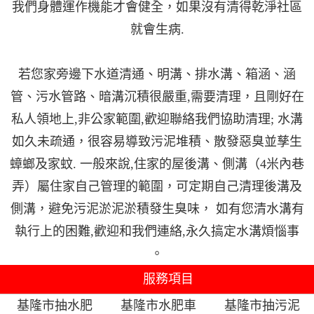
我們身體運作機能才會健全，如果沒有清得乾淨社區
就會生病.
若您家旁邊下水道清通、明溝、排水溝、箱涵、涵
管、污水管路、暗溝沉積很嚴重,需要清理，且剛好在
私人領地上,非公家範圍,歡迎聯絡我們協助清理; 水溝
如久未疏通，很容易導致污泥堆積、散發惡臭並孳生
蟑螂及家蚊. 一般來說,住家的屋後溝、側溝（4米內巷
弄）屬住家自己管理的範圍，可定期自己清理後溝及
側溝，避免污泥淤泥淤積發生臭味， 如有您清水溝有
執行上的困難,歡迎和我們連絡,永久搞定水溝煩惱事
。
服務項目
基隆市抽水肥
基隆市水肥車
基隆市抽污泥